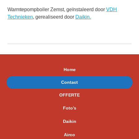
Warmtepompboiler Zemst, geïnstaleerd door
VDH
Technieken
, gerealiseerd door
Daikin.
Home
Contact
OFFERTE
Foto’s
Daikin
Airco