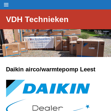
Skip
Menu
to
content
VDH Technieken
Daikin airco/warmtepomp Leest