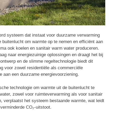
rd systeem dat instaat voor duurzame verwarming
de buitenlucht om warmte op te nemen en efficiënt aan
rma ook koelen en sanitair warm water produceren.
aag naar energiezuinige oplossingen en draagt het bij
 ontwerp en de slimme regeltechnologie biedt dit
ing voor zowel residentiële als commerciële
age aan een duurzame energievoorziening.
che technologie om warmte uit de buitenlucht te
water, zowel voor ruimteverwarming als voor sanitair
, verplaatst het systeem bestaande warmte, wat leidt
n verminderde CO₂-uitstoot.