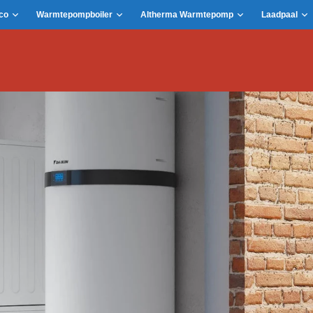
co
Warmtepompboiler
Altherma Warmtepomp
Laadpaal