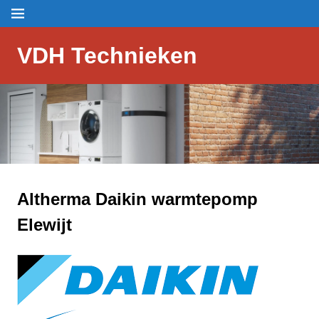
Skip
Menu
to
content
VDH Technieken
Altherma Daikin warmtepomp
Elewijt