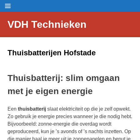
Skip
Menu
to
content
VDH Technieken
Thuisbatterijen Hofstade
Thuisbatterij: slim omgaan
met je eigen energie
Een
thuisbatterij
slaat elektriciteit op die je zelf opwekt.
Zo gebruik je energie precies wanneer je die nodig hebt.
Bijvoorbeeld: zonne-energie die overdag wordt
geproduceerd, kun je ’s avonds of ’s nachts inzetten. Op
die manier haal je meer uit je zonnepanelen en benut je