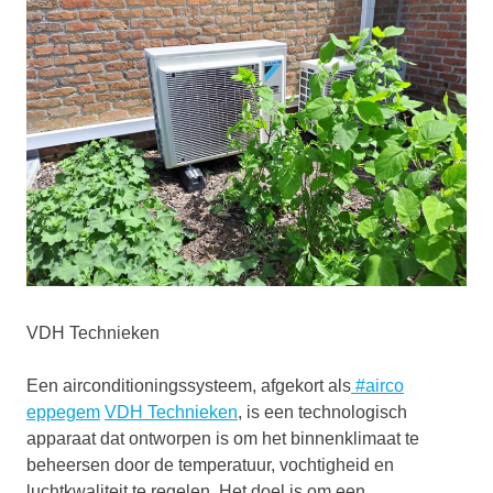
VDH Technieken
Een airconditioningssysteem, afgekort als
#airco
eppegem
VDH Technieken
, is een technologisch
apparaat dat ontworpen is om het binnenklimaat te
beheersen door de temperatuur, vochtigheid en
luchtkwaliteit te regelen. Het doel is om een