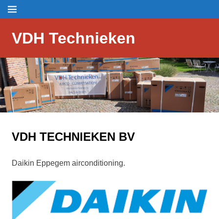
Skip
Menu
to
content
VDH Technieken
VDH TECHNIEKEN BV
Daikin Eppegem airconditioning.